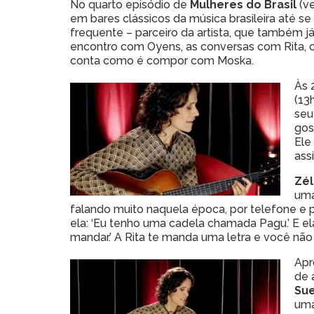
No quarto episódio de
Mulheres do Brasil
(v
em bares clássicos da música brasileira até s
frequente – parceiro da artista, que também
encontro com Oyens, as conversas com Rita, 
conta como é compor com Moska.
Às 
(13
seu
gos
Ele
ass
Zél
uma
falando muito naquela época, por telefone e po
ela: ‘Eu tenho uma cadela chamada Pagu.’ E el
mandar.’ A Rita te manda uma letra e você não
Apr
de 
Sue
uma