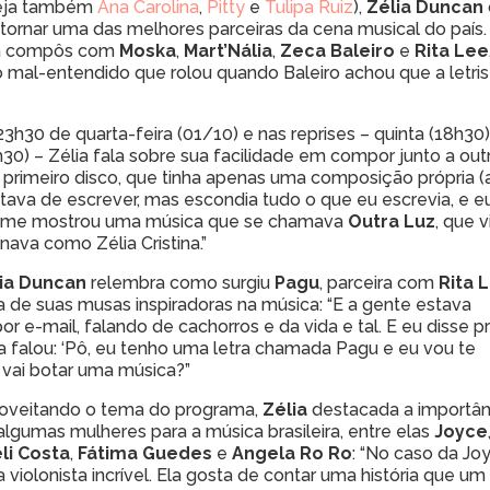
eja também
Ana Carolina
,
Pitty
e
Tulipa Ruiz
),
Zélia Duncan
e tornar uma das melhores parceiras da cena musical do país
 já compôs com
Moska
,
Mart’Nália
,
Zeca Baleiro
e
Rita Lee
o mal-entendido que rolou quando Baleiro achou que a letr
23h30 de quarta-feira (01/10) e nas reprises – quinta (18h30)
h30) – Zélia fala sobre sua facilidade em compor junto a out
 primeiro disco, que tinha apenas uma composição própria (
tava de escrever, mas escondia tudo o que eu escrevia, e eu f
 me mostrou uma música que se chamava
Outra Luz
, que 
inava como Zélia Cristina.”
ia Duncan
relembra como surgiu
Pagu
, parceira com
Rita 
 de suas musas inspiradoras na música: “E a gente estava
r e-mail, falando de cachorros e da vida e tal. E eu disse p
a falou: ‘Pô, eu tenho uma letra chamada Pagu e eu vou te
 vai botar uma música?”
oveitando o tema do programa,
Zélia
destacada a importân
algumas mulheres para a música brasileira, entre elas
Joyce
li Costa
,
Fátima Guedes
e
Angela Ro Ro
: “No caso da Jo
 violonista incrível. Ela gosta de contar uma história que um