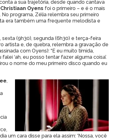
conta a sua trajetória, desde quando cantava
.
Christiaan Oyens
foi o primeiro – e é o mais
. No programa, Zélia relembra seu primeiro
ista era também uma frequente melodista e
, sexta (9h30), segunda (6h30) e terça-feira
ro artista e, de quebra, relembra a gravação de
assinada com Oyens): “E eu muito tímida,
alei ‘ah, eu posso tentar fazer alguma coisa’.
virou o nome do meu primeiro disco quando eu
Lee
,
ra
cia
,
yce,
 dia um cara disse para ela assim: ‘Nossa, você