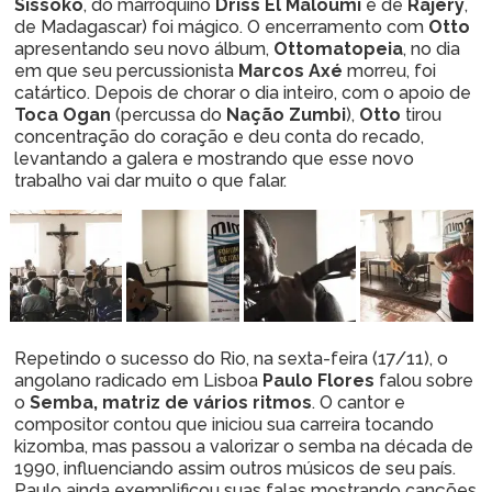
Sissoko
, do marroquino
Driss El Maloumi
e de
Rajery
,
de Madagascar) foi mágico. O encerramento com
Otto
apresentando seu novo álbum,
Ottomatopeia
, no dia
em que seu percussionista
Marcos Axé
morreu, foi
catártico. Depois de chorar o dia inteiro, com o apoio de
Toca Ogan
(percussa do
Nação Zumbi
),
Otto
tirou
concentração do coração e deu conta do recado,
levantando a galera e mostrando que esse novo
trabalho vai dar muito o que falar.
Repetindo o sucesso do Rio, na sexta-feira (17/11), o
angolano radicado em Lisboa
Paulo Flores
falou sobre
o
Semba, matriz de vários ritmos
. O cantor e
compositor contou que iniciou sua carreira tocando
kizomba, mas passou a valorizar o semba na década de
1990, influenciando assim outros músicos de seu país.
Paulo ainda exemplificou suas falas mostrando canções