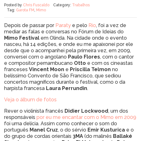
Posted by
Chris Fuscaldo
Category:
Trabalhos
Tag:
Garota FM
,
Mimo
Depois de passar por
Paraty
e pelo
Rio
, foi a vez de
mediar as falas e conversas no Fórum de Ideias do
Mimo Festival
em Olinda. Na cidade onde o evento
nasceu, há 14 edições, e onde eu me apaixonei por ele
desde que o acompanhei pela primeira vez, em 2009,
conversei com o angolano
Paulo Flores
, com o cantor
e compositor pernambucano
Otto
e com os cineastas
franceses
Vincent Moon
e
Priscilla Telmon
no
belíssimo Convento de São Francisco, que sediou
concertos magníficos durante o festival, como o da
harpista francesa
Laura Perrundin
.
Veja o álbum de fotos
Rever o violinista francês
Didier Lockwood
, um dos
responsáveis
por eu me encantar com o Mimo em 2009
foi uma delícia. Assim como conhecer o som do
português
Manel Cruz
, o do sérvio
Emir Kusturica
e o
do grupo de cordas orientais
3MA
(do malinês
Ballaké