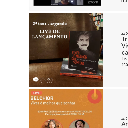
med
22 
Tr
Vi
ca
Liv
Mar
21 
An