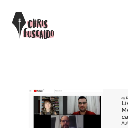
25 
Li
Me
ca
Au