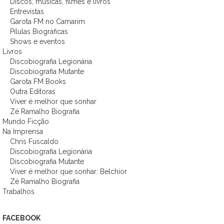
Discos, músicas, filmes e livros
Entrevistas
Garota FM no Camarim
Pílulas Biográficas
Shows e eventos
Livros
Discobiografia Legionária
Discobiografia Mutante
Garota FM Books
Outra Editoras
Viver é melhor que sonhar
Zé Ramalho Biografia
Mundo Ficção
Na Imprensa
Chris Fuscaldo
Discobiografia Legionária
Discobiografia Mutante
Viver é melhor que sonhar: Belchior
Zé Ramalho Biografia
Trabalhos
FACEBOOK