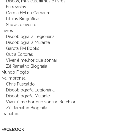
Discos, músicas, filmes e livros
Entrevistas
Garota FM no Camarim
Pílulas Biográficas
Shows e eventos
Livros
Discobiografia Legionária
Discobiografia Mutante
Garota FM Books
Outra Editoras
Viver é melhor que sonhar
Zé Ramalho Biografia
Mundo Ficção
Na Imprensa
Chris Fuscaldo
Discobiografia Legionária
Discobiografia Mutante
Viver é melhor que sonhar: Belchior
Zé Ramalho Biografia
Trabalhos
FACEBOOK