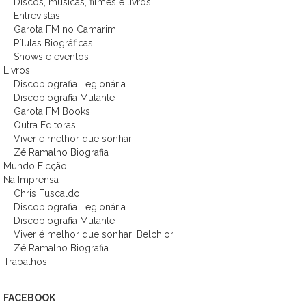
Discos, músicas, filmes e livros
Entrevistas
Garota FM no Camarim
Pílulas Biográficas
Shows e eventos
Livros
Discobiografia Legionária
Discobiografia Mutante
Garota FM Books
Outra Editoras
Viver é melhor que sonhar
Zé Ramalho Biografia
Mundo Ficção
Na Imprensa
Chris Fuscaldo
Discobiografia Legionária
Discobiografia Mutante
Viver é melhor que sonhar: Belchior
Zé Ramalho Biografia
Trabalhos
FACEBOOK