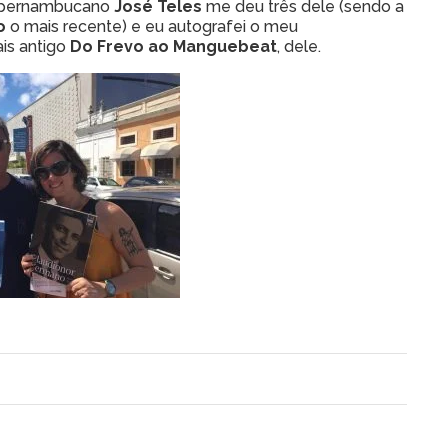
ta pernambucano
José Teles
me deu três dele (sendo a
o
o mais recente) e eu autografei o meu
is antigo
Do Frevo ao
Manguebeat
, dele.