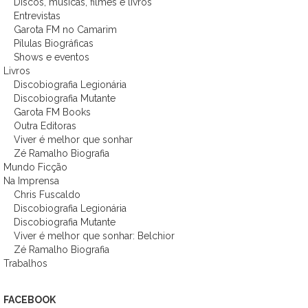
Discos, músicas, filmes e livros
Entrevistas
Garota FM no Camarim
Pílulas Biográficas
Shows e eventos
Livros
Discobiografia Legionária
Discobiografia Mutante
Garota FM Books
Outra Editoras
Viver é melhor que sonhar
Zé Ramalho Biografia
Mundo Ficção
Na Imprensa
Chris Fuscaldo
Discobiografia Legionária
Discobiografia Mutante
Viver é melhor que sonhar: Belchior
Zé Ramalho Biografia
Trabalhos
FACEBOOK