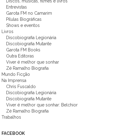
Discos, músicas, filmes e livros
Entrevistas
Garota FM no Camarim
Pílulas Biográficas
Shows e eventos
Livros
Discobiografia Legionária
Discobiografia Mutante
Garota FM Books
Outra Editoras
Viver é melhor que sonhar
Zé Ramalho Biografia
Mundo Ficção
Na Imprensa
Chris Fuscaldo
Discobiografia Legionária
Discobiografia Mutante
Viver é melhor que sonhar: Belchior
Zé Ramalho Biografia
Trabalhos
FACEBOOK