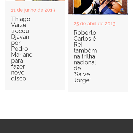
11 de junho de 2013
Thiago
25 de abril de 2013
Varzé
trocou
Roberto
Djavan
Carlos é
por
Rei
Pedro
também
Mariano
na trilha
para
nacional
fazer
de
novo
‘Salve
disco
Jorge’