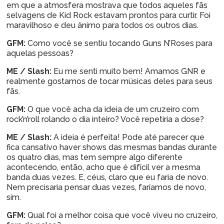
em que a atmosfera mostrava que todos aqueles fãs
selvagens de Kid Rock estavam prontos para curtir. Foi
maravilhoso e deu ânimo para todos os outros dias.
GFM:
Como você se sentiu tocando Guns N’Roses para
aquelas pessoas?
ME / Slash:
Eu me senti muito bem! Amamos GNR e
realmente gostamos de tocar músicas deles para seus
fãs.
GFM:
O que você acha da ideia de um cruzeiro com
rock’n’roll rolando o dia inteiro? Você repetiria a dose?
ME / Slash:
A ideia é perfeita! Pode até parecer que
fica cansativo haver shows das mesmas bandas durante
os quatro dias, mas tem sempre algo diferente
acontecendo, então, acho que é difícil ver a mesma
banda duas vezes. E, céus, claro que eu faria de novo.
Nem precisaria pensar duas vezes, faríamos de novo,
sim.
GFM:
Qual foi a melhor coisa que você viveu no cruzeiro,