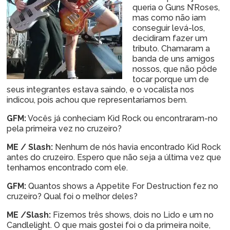
queria o Guns N’Roses,
mas como não iam
conseguir levá-los,
decidiram fazer um
tributo. Chamaram a
banda de uns amigos
nossos, que não pôde
tocar porque um de
seus integrantes estava saindo, e o vocalista nos
indicou, pois achou que representaríamos bem.
GFM:
Vocês já conheciam Kid Rock ou encontraram-no
pela primeira vez no cruzeiro?
ME / Slash:
Nenhum de nós havia encontrado Kid Rock
antes do cruzeiro. Espero que não seja a última vez que
tenhamos encontrado com ele.
GFM:
Quantos shows a Appetite For Destruction fez no
cruzeiro? Qual foi o melhor deles?
ME /Slash:
Fizemos três shows, dois no Lido e um no
Candlelight. O que mais gostei foi o da primeira noite,