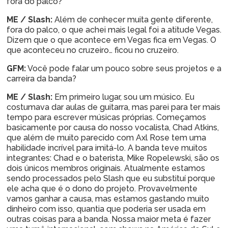
fora do palco?
ME / Slash:
Além de conhecer muita gente diferente,
fora do palco, o que achei mais legal foi a atitude Vegas.
Dizem que o que acontece em Vegas fica em Vegas. O
que aconteceu no cruzeiro… ficou no cruzeiro.
GFM:
Você pode falar um pouco sobre seus projetos e a
carreira da banda?
ME / Slash:
Em primeiro lugar, sou um músico. Eu
costumava dar aulas de guitarra, mas parei para ter mais
tempo para escrever músicas próprias. Começamos
basicamente por causa do nosso vocalista, Chad Atkins,
que além de muito parecido com Axl Rose tem uma
habilidade incrível para imitá-lo. A banda teve muitos
integrantes: Chad e o baterista, Mike Ropelewski, são os
dois únicos membros originais. Atualmente estamos
sendo processados pelo Slash que eu substituí porque
ele acha que é o dono do projeto. Provavelmente
vamos ganhar a causa, mas estamos gastando muito
dinheiro com isso, quantia que poderia ser usada em
outras coisas para a banda. Nossa maior meta é fazer