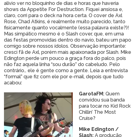
alívio ver no bloquinho de dias e horas que haveria
shows da Appetite For Destruction. Fiquei ansiosa e,
claro, corri para o deck na hora certa. O cover de Axl
Rose, Chad Atkins, é realmente muito parecido, tanto
fisicamente quanto vocalmente (essa palavra existe?)!
Mas simpático mesmo é o Slash cover, que, em uma
das festas promovidas dentro do navio, bateu um papo
comigo sobre nossos ídolos. Observação importante:
cresci fã de Axl, porém mais apaixonada por Slash. Mike
Edington perde um pouco a graça fora do palco, pois
não faz aquela linha “sou durão” do cabeludo. Pelo
contrário… ele é gente como a gente. Leia a entrevista
“formal” que fiz com ele por e-mail, depois que tudo
acabou:
GarotaFM:
Quem
convidou sua banda
para tocar no Kid Rock
Chillin’ The Most
Cruise?
Mike Edington /
Slash:
A produção