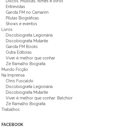
Discos, músicas, filmes e livros
Entrevistas
Garota FM no Camarim
Pílulas Biográficas
Shows e eventos
Livros
Discobiografia Legionária
Discobiografia Mutante
Garota FM Books
Outra Editoras
Viver é melhor que sonhar
Zé Ramalho Biografia
Mundo Ficção
Na Imprensa
Chris Fuscaldo
Discobiografia Legionária
Discobiografia Mutante
Viver é melhor que sonhar: Belchior
Zé Ramalho Biografia
Trabalhos
FACEBOOK