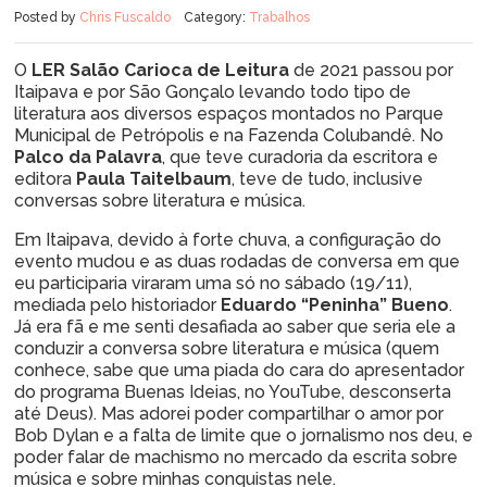
Posted by
Chris Fuscaldo
Category:
Trabalhos
O
LER Salão Carioca de Leitura
de 2021 passou por
Itaipava e por São Gonçalo levando todo tipo de
literatura aos diversos espaços montados no Parque
Municipal de Petrópolis e na Fazenda Colubandê. No
Palco da Palavra
, que teve curadoria da escritora e
editora
Paula Taitelbaum
, teve de tudo, inclusive
conversas sobre literatura e música.
Em Itaipava, devido à forte chuva, a configuração do
evento mudou e as duas rodadas de conversa em que
eu participaria viraram uma só no sábado (19/11),
mediada pelo historiador
Eduardo “Peninha” Bueno
.
Já era fã e me senti desafiada ao saber que seria ele a
conduzir a conversa sobre literatura e música (quem
conhece, sabe que uma piada do cara do apresentador
do programa Buenas Ideias, no YouTube, desconserta
até Deus). Mas adorei poder compartilhar o amor por
Bob Dylan e a falta de limite que o jornalismo nos deu, e
poder falar de machismo no mercado da escrita sobre
música e sobre minhas conquistas nele.