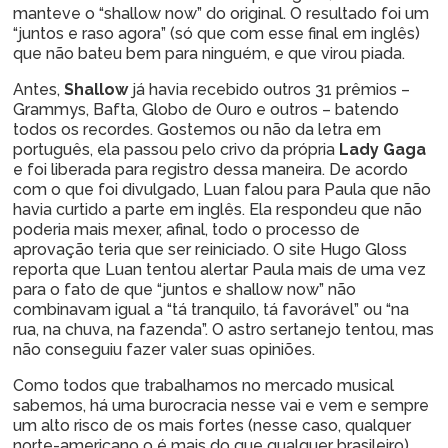
manteve o “shallow now” do original. O resultado foi um
“juntos e raso agora” (só que com esse final em inglês)
que não bateu bem para ninguém, e que virou piada.
Antes,
Shallow
já havia recebido outros 31 prêmios –
Grammys, Bafta, Globo de Ouro e outros – batendo
todos os recordes. Gostemos ou não da letra em
português, ela passou pelo crivo da própria
Lady Gaga
e foi liberada para registro dessa maneira. De acordo
com o que foi divulgado, Luan falou para Paula que não
havia curtido a parte em inglês. Ela respondeu que não
poderia mais mexer, afinal, todo o processo de
aprovação teria que ser reiniciado. O site Hugo Gloss
reporta que Luan tentou alertar Paula mais de uma vez
para o fato de que “juntos e shallow now” não
combinavam igual a “tá tranquilo, tá favorável” ou “na
rua, na chuva, na fazenda”. O astro sertanejo tentou, mas
não conseguiu fazer valer suas opiniões.
Como todos que trabalhamos no mercado musical
sabemos, há uma burocracia nesse vai e vem e sempre
um alto risco de os mais fortes (nesse caso, qualquer
norte-americano o é mais do que qualquer brasileiro)