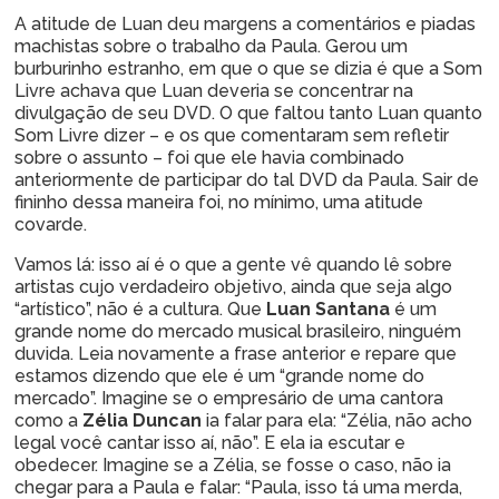
A atitude de Luan deu margens a comentários e piadas
machistas sobre o trabalho da Paula. Gerou um
burburinho estranho, em que o que se dizia é que a Som
Livre achava que Luan deveria se concentrar na
divulgação de seu DVD. O que faltou tanto Luan quanto
Som Livre dizer – e os que comentaram sem refletir
sobre o assunto – foi que ele havia combinado
anteriormente de participar do tal DVD da Paula. Sair de
fininho dessa maneira foi, no mínimo, uma atitude
covarde.
Vamos lá: isso aí é o que a gente vê quando lê sobre
artistas cujo verdadeiro objetivo, ainda que seja algo
“artístico”, não é a cultura. Que
Luan Santana
é um
grande nome do mercado musical brasileiro, ninguém
duvida. Leia novamente a frase anterior e repare que
estamos dizendo que ele é um “grande nome do
mercado”. Imagine se o empresário de uma cantora
como a
Zélia Duncan
ia falar para ela: “Zélia, não acho
legal você cantar isso aí, não”. E ela ia escutar e
obedecer. Imagine se a Zélia, se fosse o caso, não ia
chegar para a Paula e falar: “Paula, isso tá uma merda,