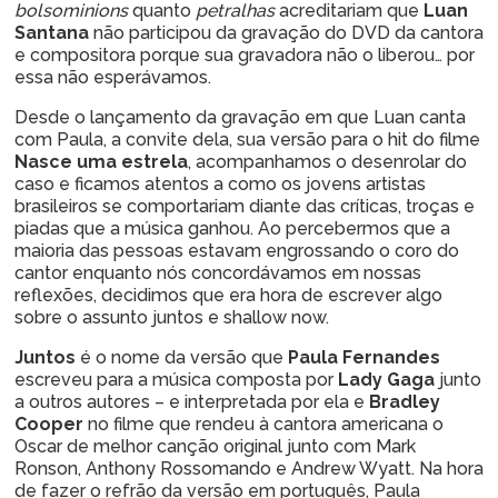
bolsominions
quanto
petralhas
acreditariam que
Luan
Santana
não participou da gravação do DVD da cantora
e compositora porque sua gravadora não o liberou… por
essa não esperávamos.
Desde o lançamento da gravação em que Luan canta
com Paula, a convite dela, sua versão para o hit do filme
Nasce uma estrela
, acompanhamos o desenrolar do
caso e ficamos atentos a como os jovens artistas
brasileiros se comportariam diante das críticas, troças e
piadas que a música ganhou. Ao percebermos que a
maioria das pessoas estavam engrossando o coro do
cantor enquanto nós concordávamos em nossas
reflexões, decidimos que era hora de escrever algo
sobre o assunto juntos e shallow now.
Juntos
é o nome da versão que
Paula Fernandes
escreveu para a música composta por
Lady Gaga
junto
a outros autores – e interpretada por ela e
Bradley
Cooper
no filme que rendeu à cantora americana o
Oscar de melhor canção original junto com Mark
Ronson, Anthony Rossomando e Andrew Wyatt. Na hora
de fazer o refrão da versão em português, Paula