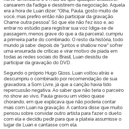
cansarem da fadiga e desistirem da negociação. Aquela
era a hora de Luan dizer: “Olha, Paula, gosto muito de
você, mas prefiro então não participar da gravação.
Chame outra pessoa”. Só que ele não fez isso e, ao
entrar no estúdio para registrar sua voz (diga-se de
passagem, menos grave do que a da parceira), cumpriu
a primeira parte do combinado. O resto da história, todo
mundo já sabe: depois de “juntos e shallow now” sofrer
uma enxurrada de críticas e virar motivo de piada em
todas as redes sociais do Brasil, Luan desistiu de
participar da gravação do DVD.
Segundo o próprio Hugo Gloss, Luan voltou atrás e
descumpriu o combinado por recomendação de sua
gravadora, a Som Livre, já que a canção havia tido
repercussão negativa. Ao saber que não teria o parceiro
no show ao vivo, Paula gravou um vídeo quase
chorando, em que explicava que não poderia contar
mais com Luan na gravação. A cantora disse que muito
pensou sobre convidar outro artista para fazer o dueto
com ela e decidiu pedir para que a plateia assumisse o
lugar de Luan e cantasse com ela.