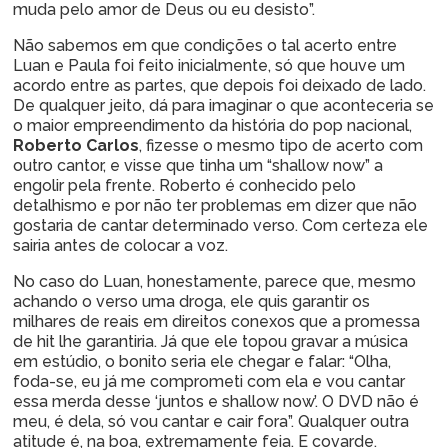
muda pelo amor de Deus ou eu desisto”.
Não sabemos em que condições o tal acerto entre
Luan e Paula foi feito inicialmente, só que houve um
acordo entre as partes, que depois foi deixado de lado.
De qualquer jeito, dá para imaginar o que aconteceria se
o maior empreendimento da história do pop nacional,
Roberto Carlos
, fizesse o mesmo tipo de acerto com
outro cantor, e visse que tinha um “shallow now” a
engolir pela frente. Roberto é conhecido pelo
detalhismo e por não ter problemas em dizer que não
gostaria de cantar determinado verso. Com certeza ele
sairia antes de colocar a voz.
No caso do Luan, honestamente, parece que, mesmo
achando o verso uma droga, ele quis garantir os
milhares de reais em direitos conexos que a promessa
de hit lhe garantiria. Já que ele topou gravar a música
em estúdio, o bonito seria ele chegar e falar: “Olha,
foda-se, eu já me comprometi com ela e vou cantar
essa merda desse ‘juntos e shallow now’. O DVD não é
meu, é dela, só vou cantar e cair fora”. Qualquer outra
atitude é, na boa, extremamente feia. E covarde.