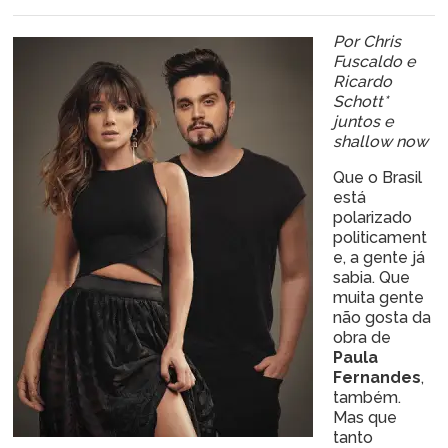
Por Chris
Fuscaldo e
Ricardo
Schott*
juntos e
shallow now
Que o Brasil
está
polarizado
politicament
e, a gente já
sabia. Que
muita gente
não gosta da
obra de
Paula
Fernandes
,
também.
Mas que
tanto