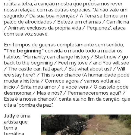
recita a letra, a canção mostra que precisamos rever
nossa relação com as outras espécies: “Já não vale um
segundo / Da sua boa intenção/ A Terra se tornou um
palco de atrocidades / Beleza em chamas / Carnificina
/ Animais exclusos da própria vida / Pequenez”, ataca
com sua voz suave.
Em tempos de guerras completamente sem sentido,
“The beginning”
convida o mundo todo a mudar os
hábitos: “Humanity can change history / Start now / go
back to the beginning / Feel my love / and You will see
/ The castle can fall apart / But what about us? / Will
we stay here? / This is our chance (A humanidade pode
mudar a história / Comece agora / vamos voltar ao
início / Sinta meu amor / e você verá / O castelo pode
desmoronar / Mas e nós? / Permaneceremos aqui? /
Esta é a nossa chance)”, canta ela no fim da canção, que
cita a “pomba da paz”.
Jully
é uma
artista que
tem a
temática