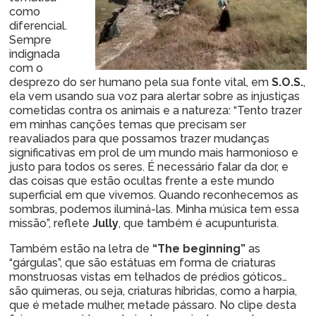
como
diferencial.
Sempre
indignada
com o
desprezo do ser humano pela sua fonte vital, em
S.O.S.
,
ela vem usando sua voz para alertar sobre as injustiças
cometidas contra os animais e a natureza: “Tento trazer
em minhas canções temas que precisam ser
reavaliados para que possamos trazer mudanças
significativas em prol de um mundo mais harmonioso e
justo para todos os seres. É necessário falar da dor, e
das coisas que estão ocultas frente a este mundo
superficial em que vivemos. Quando reconhecemos as
sombras, podemos iluminá-las. Minha música tem essa
missão”, reflete
Jully
, que também é acupunturista.
Também estão na letra de
“The beginning”
as
“gárgulas”, que são estátuas em forma de criaturas
monstruosas vistas em telhados de prédios góticos…
são quimeras, ou seja, criaturas híbridas, como a harpia,
que é metade mulher, metade pássaro. No clipe desta