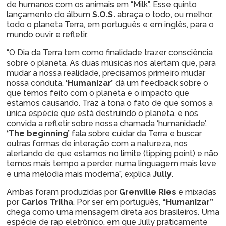
de humanos com os animais em “Milk”. Esse quinto
lançamento do álbum
S.O.S.
abraça o todo, ou melhor,
todo o planeta Terra, em português e em inglês, para o
mundo ouvir e refletir.
“O Dia da Terra tem como finalidade trazer consciência
sobre o planeta. As duas músicas nos alertam que, para
mudar a nossa realidade, precisamos primeiro mudar
nossa conduta.
‘Humanizar’
dá um feedback sobre o
que temos feito com o planeta e o impacto que
estamos causando. Traz à tona o fato de que somos a
única espécie que está destruindo o planeta, e nos
convida a refletir sobre nossa chamada ‘humanidade’.
‘The beginning’
fala sobre cuidar da Terra e buscar
outras formas de interação com a natureza, nos
alertando de que estamos no limite (tipping point) e não
temos mais tempo a perder, numa linguagem mais leve
e uma melodia mais moderna”, explica
Jully
.
Ambas foram produzidas por
Grenville Ries
e mixadas
por
Carlos Trilha
. Por ser em português,
“Humanizar”
chega como uma mensagem direta aos brasileiros. Uma
espécie de rap eletrônico, em que Jully praticamente