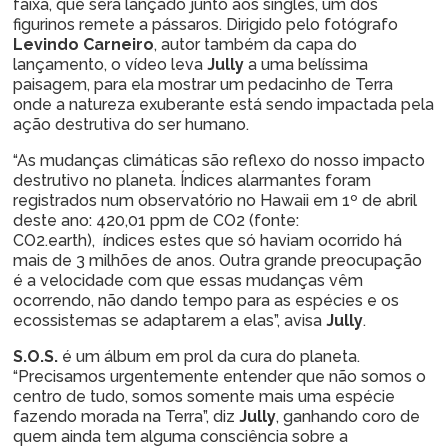
faixa, que será lançado junto aos singles, um dos
figurinos remete a pássaros. Dirigido pelo fotógrafo
Levindo Carneiro
, autor também da capa do
lançamento, o vídeo leva
Jully
a uma belíssima
paisagem, para ela mostrar um pedacinho de Terra
onde a natureza exuberante está sendo impactada pela
ação destrutiva do ser humano.
“As mudanças climáticas são reflexo do nosso impacto
destrutivo no planeta. Índices alarmantes foram
registrados num observatório no Hawaii em 1º de abril
deste ano: 420,01 ppm de CO2 (fonte:
CO2.earth), índices estes que só haviam ocorrido há
mais de 3 milhões de anos. Outra grande preocupação
é a velocidade com que essas mudanças vêm
ocorrendo, não dando tempo para as espécies e os
ecossistemas se adaptarem a elas”, avisa
Jully
.
S.O.S.
é um álbum em prol da cura do planeta.
“Precisamos urgentemente entender que não somos o
centro de tudo, somos somente mais uma espécie
fazendo morada na Terra”, diz
Jully
, ganhando coro de
quem ainda tem alguma consciência sobre a