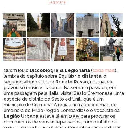
Legionária
Quem leu o
Discobiografia Legionária
(
saiba mais
),
lembra do capítulo sobre
Equilíbrio distante
, o
segundo álbum solo de
Renato Russo
, no qual ele
gravou só músicas italianas. Na semana passada, em
uma passagem pela Itália, visitei Sesto Cremonese, uma
espécie de distrito de Sesto ed Uniti, que é um
município de Cremona. A região fica a pouco mais de
uma hora de Milão (região Lombardia) e o vocalista da
Legião Urbana
esteve lá em 1995 para procurar os
documentos de seus antepassados, com o intuito de
solicitar sua cidadania italiana. Com informações dadas