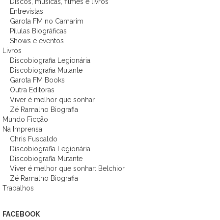
Discos, músicas, filmes e livros
Entrevistas
Garota FM no Camarim
Pílulas Biográficas
Shows e eventos
Livros
Discobiografia Legionária
Discobiografia Mutante
Garota FM Books
Outra Editoras
Viver é melhor que sonhar
Zé Ramalho Biografia
Mundo Ficção
Na Imprensa
Chris Fuscaldo
Discobiografia Legionária
Discobiografia Mutante
Viver é melhor que sonhar: Belchior
Zé Ramalho Biografia
Trabalhos
FACEBOOK