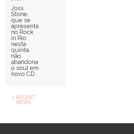
Joss
Stone,
que se
apresenta
no Rock
in Rio
nesta
quinta,
não
abandona
o soul em
novo CD
« RECENT
NEWS