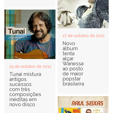
17 de outubro de 2011
Novo
álbum
tenta
alçar
Wanessa
15 de outubro de 2011
ao posto
de maior
Tunai mistura
popstar
antigos
brasileira
sucessos
com três
composições
inéditas em
novo disco