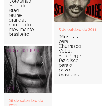
Coletânea
‘Soul do
Brasil’
reúne
grandes
nomes do
movimento
5 de outubro de 2011
brasileiro
‘Músicas
para
Churrasco
Vol. 1’:
Seu Jorge
faz disco
para o
povo
brasileiro
28 de setembro de
2011