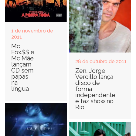
1 de novembro de
2011
Mc
Fox$$ e
Mc Mãe
28 de outubro de 2011
lançam
CD sem
Zen, Jorge
papas
Vercillo lança
na
disco de
língua
forma
independente
e faz show no
Rio