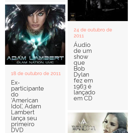
24 de outubro de
2011
Áudio
de um
show
que
Bob
18 de outubro de 2011
Dylan
fez em
Ex-
1963 é
participante
lançado
do
em CD
‘American
Idol’, Adam
Lambert
lança seu
primeiro
DVD