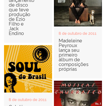
lançamento
de disco
que teve
produção
de Ézio
Filho e
Jack
Endino
8 de outubro de 2011
Madeleine
Peyroux
lança seu
primeiro
álbum de
composições
próprias
8 de outubro de 2011