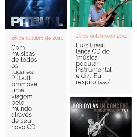
25 de outubro de 2011
26 de outubro de 2011
Luiz Brasil
Com
lança CD de
músicas
‘música
de todos
popular
os
instrumental’
lugares,
e diz: ‘Eu
Pitbull
respiro isso’
promove
uma
viagem
pelo
mundo
através
de seu
novo CD