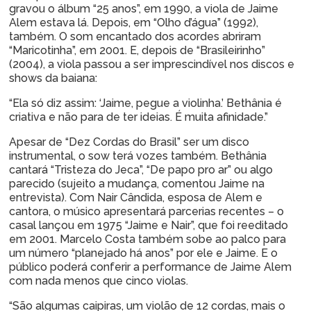
gravou o álbum “25 anos”, em 1990, a viola de Jaime
Alem estava lá. Depois, em “Olho d’água” (1992),
também. O som encantado dos acordes abriram
“Maricotinha”, em 2001. E, depois de “Brasileirinho”
(2004), a viola passou a ser imprescindível nos discos e
shows da baiana:
“Ela só diz assim: ‘Jaime, pegue a violinha.’ Bethânia é
criativa e não para de ter ideias. É muita afinidade.”
Apesar de “Dez Cordas do Brasil” ser um disco
instrumental, o sow terá vozes também. Bethânia
cantará “Tristeza do Jeca”, “De papo pro ar” ou algo
parecido (sujeito a mudança, comentou Jaime na
entrevista). Com Nair Cândida, esposa de Alem e
cantora, o músico apresentará parcerias recentes – o
casal lançou em 1975 “Jaime e Nair”, que foi reeditado
em 2001. Marcelo Costa também sobe ao palco para
um número “planejado há anos” por ele e Jaime. E o
público poderá conferir a performance de Jaime Alem
com nada menos que cinco violas.
“São algumas caipiras, um violão de 12 cordas, mais o