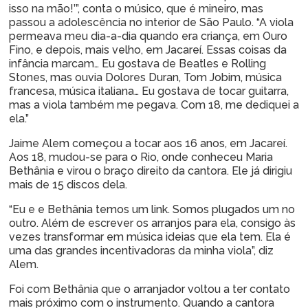
isso na mão!’”, conta o músico, que é mineiro, mas
passou a adolescência no interior de São Paulo. “A viola
permeava meu dia-a-dia quando era criança, em Ouro
Fino, e depois, mais velho, em Jacareí. Essas coisas da
infância marcam… Eu gostava de Beatles e Rolling
Stones, mas ouvia Dolores Duran, Tom Jobim, música
francesa, música italiana… Eu gostava de tocar guitarra,
mas a viola também me pegava. Com 18, me dediquei a
ela.”
Jaime Alem começou a tocar aos 16 anos, em Jacareí.
Aos 18, mudou-se para o Rio, onde conheceu Maria
Bethânia e virou o braço direito da cantora. Ele já dirigiu
mais de 15 discos dela.
“Eu e e Bethânia temos um link. Somos plugados um no
outro. Além de escrever os arranjos para ela, consigo às
vezes transformar em música ideias que ela tem. Ela é
uma das grandes incentivadoras da minha viola”, diz
Alem.
Foi com Bethânia que o arranjador voltou a ter contato
mais próximo com o instrumento. Quando a cantora