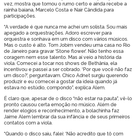
vez, mostra que tomou o rumo certo e ainda recebe a
rainha baiana, Marcelo Costa e Nair Cândida para
participações.
“A verdade é que nunca me achei um solista. Sou mais
apegado a orquestrações. Adoro escrever para
orquestra e sonhava em um disco com vários músicos.
Mas o custo é alto. Tom Jobim vendeu uma casa no Rio
de Janeiro para gravar ‘Stone flower’. Não tenho essa
coragem nem esse talento. Mas aí veio a história da
viola. Comecei a tocar nos shows de Bethânia, ela
incentivou e passei a ser cobrado. ‘Por que você não faz
um disco?’, perguntavam. Chico Adnet surgiu querendo
produzir e eu comecei a gostar da ideia quando já
estava no estúdio, compondo”, explica Alem.
É claro que, apesar de o disco “não estar na pauta”, vê-lo
pronto causou certa emoção no músico. Além de
render elogios e reconhecimento, a bolachinha faz
Jaime Alem lembrar da sua infância e de seus primeiros
contatos com a viola.
“Quando o disco saiu, falei: ‘Não acredito que tô com