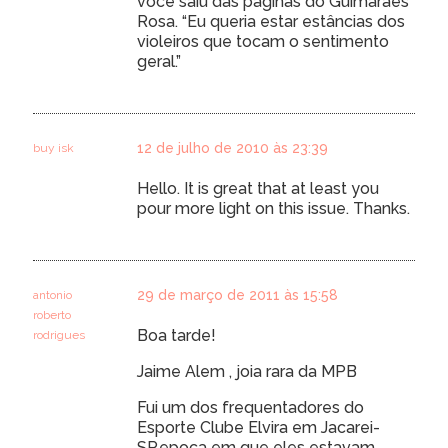
você saiu das páginas do Guimarães
Rosa. “Eu queria estar estâncias dos
violeiros que tocam o sentimento
geral.”
12 de julho de 2010 às 23:39
buy isk
Hello. It is great that at least you
pour more light on this issue. Thanks.
29 de março de 2011 às 15:58
antonio
roberto
Boa tarde!
rodrigues
Jaime Alem , joia rara da MPB
Fui um dos frequentadores do
Esporte Clube Elvira em Jacarei-
SP.epoca em que eles estavam