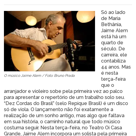
Só ao lado
de Maria
Bethânia,
Jaime Alem
está há um
quarto de
século. De
carreira, ele
contabiliza
44 anos. Mas
é nesta
O músico Jaime Alem / Foto: Bruno Prada
terça-feira
que o
arranjador e violeiro sobe pela primeira vez ao palco
para apresentar o repertório de um trabalho solo seu.
“Dez Cordas do Brasil” (selo Repique Brasil) é um disco
só de viola. O lançamento não foi exatamente a
realização de um sonho antigo, mas algo que faltava
em sua história, o caminho natural que todo músico
costuma seguir. Nesta terça-feira, no Teatro Oi Casa
Grande, Jaime Alem incorpora um solista pela primeira