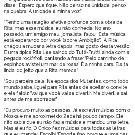
disse: ‘Espero que fique’. Não penso na unidade, penso
na quebra. A unidade é minha voz.”
“Tenho uma relação afetiva profunda com a obra da
Rita, mas essa música, eu não conhecia. No ano
passado, um amigo meu, jornalista, falou: ‘Esta música
está esperando por você’ (sobre ‘Ambição’). A Rita
chegou a mudar a letra depois, mas gosto desta versão.
É uma típica Rita Lee saindo do Tutti-Frutti, ainda com a
pegada rock’n’roll, cantando a frase: ‘Pelo caminho de
espinhos avistei um mar de rosas’. É a minha cara. Ela tá
linda, do jeito que a Rita merece.”
“Sou parceira dela. Na época dos Mutantes, como todo
mundo sabe, liguei para Rita antes de aceitar o convite
e ela falou: ‘Vai que você vai se divertir’. Me diverti e saí
antes de me aborrecer.”
“Eu procuro muito as pessoas. Já escrevi músicas com o
Moska e me aproximei do Zeca há pouco tempo. Ele
não sabia que eu não fazia música e mandou uma letra.
Mas aí eu fiz. O Chico fez músicas para todas as letras
que eu mandei. Escolhi ‘Esporte fino’ porque é uma das