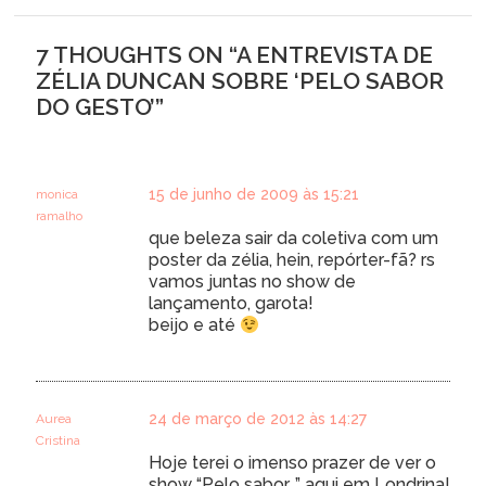
7 THOUGHTS ON “
A ENTREVISTA DE
ZÉLIA DUNCAN SOBRE ‘PELO SABOR
DO GESTO’
”
15 de junho de 2009 às 15:21
monica
ramalho
que beleza sair da coletiva com um
poster da zélia, hein, repórter-fã? rs
vamos juntas no show de
lançamento, garota!
beijo e até
24 de março de 2012 às 14:27
Aurea
Cristina
Hoje terei o imenso prazer de ver o
show “Pelo sabor…” aqui em Londrina!