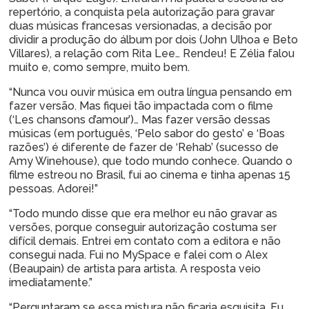
repertório, a conquista pela autorização para gravar
duas músicas francesas versionadas, a decisão por
dividir a produção do álbum por dois (John Ulhoa e Beto
Villares), a relação com Rita Lee… Rendeu! E Zélia falou
muito e, como sempre, muito bem.
“Nunca vou ouvir música em outra língua pensando em
fazer versão. Mas fiquei tão impactada com o filme
(‘Les chansons d’amour’)… Mas fazer versão dessas
músicas (em português, ‘Pelo sabor do gesto’ e ‘Boas
razões’) é diferente de fazer de ‘Rehab’ (sucesso de
Amy Winehouse), que todo mundo conhece. Quando o
filme estreou no Brasil, fui ao cinema e tinha apenas 15
pessoas. Adorei!”
“Todo mundo disse que era melhor eu não gravar as
versões, porque conseguir autorização costuma ser
difícil demais. Entrei em contato com a editora e não
consegui nada. Fui no MySpace e falei com o Alex
(Beaupain) de artista para artista. A resposta veio
imediatamente.”
“Perguntaram se essa mistura não ficaria esquisita. Eu