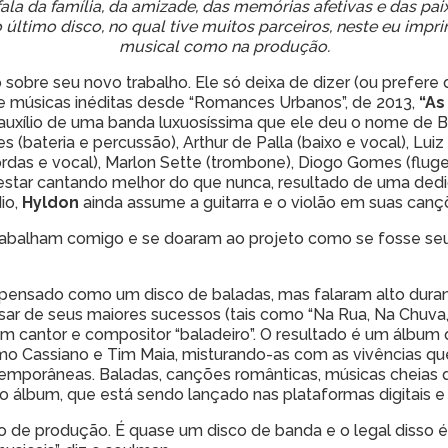
fala da família, da amizade, das memórias afetivas e das pa
o último disco, no qual tive muitos parceiros, neste eu imp
musical como na produção.
 sobre seu novo trabalho. Ele só deixa de dizer (ou prefere
de músicas inéditas desde “Romances Urbanos”, de 2013,
“As
uxílio de uma banda luxuosíssima que ele deu o nome de 
es (bateria e percussão), Arthur de Palla (baixo e vocal), Luiz
ordas e vocal), Marlon Sette (trombone), Diogo Gomes (fluge
 estar cantando melhor do que nunca, resultado de uma dedi
io,
Hyldon
ainda assume a guitarra e o violão em suas canç
rabalham comigo e se doaram ao projeto como se fosse seus
ensado como um disco de baladas, mas falaram alto duran
sar de seus maiores sucessos (tais como “Na Rua, Na Chuva
um cantor e compositor “baladeiro”. O resultado é um álbum 
o Cassiano e Tim Maia, misturando-as com as vivências q
ntemporâneas. Baladas, canções românticas, músicas cheia
o álbum, que está sendo lançado nas plataformas digitais 
e produção. É quase um disco de banda e o legal disso é 