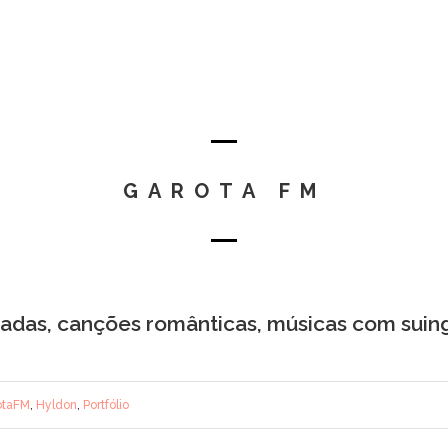
GAROTA FM
ladas, canções românticas, músicas com suin
otaFM
,
Hyldon
,
Portfólio