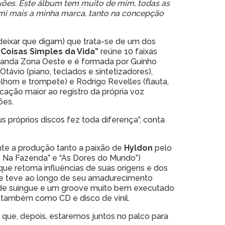
ixões. Este álbum tem muito de mim, todas as
rimi mais a minha marca, tanto na concepção
 deixar que digam) que trata-se de um dos
 Coisas Simples da Vida”
reúne 10 faixas
Banda Zona Oeste e é formada por Guinho
 Otávio (piano, teclados e sintetizadores),
lhorn e trompete) e Rodrigo Revelles (flauta,
cação maior ao registro da própria voz
ões.
 próprios discos fez toda diferença”, conta
te a produção tanto a paixão de
Hyldon
pelo
, Na Fazenda” e “As Dores do Mundo”)
que retoma influências de suas origens e dos
ue teve ao longo de seu amadurecimento
s de suingue e um groove muito bem executado
e também como CD e disco de vinil.
que, depois, estaremos juntos no palco para