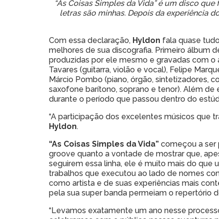
“As Coisas Simples da Vida” é um disco que 
letras são minhas. Depois da experiência d
Com essa declaração,
Hyldon
fala quase tudo
melhores de sua discografia. Primeiro álbum 
produzidas por ele mesmo e gravadas com o a
Tavares (guitarra, violão e vocal), Felipe Marqu
Márcio Pombo (piano, órgão, sintetizadores, c
saxofone barítono, soprano e tenor). Além de
durante o período que passou dentro do estúd
“A participação dos excelentes músicos que t
Hyldon
.
“As Coisas Simples da Vida”
começou a ser p
groove quanto a vontade de mostrar que, ape
seguirem essa linha, ele é muito mais do que 
trabalhos que executou ao lado de nomes com
como artista e de suas experiências mais co
pela sua super banda permeiam o repertório d
“Levamos exatamente um ano nesse processo d