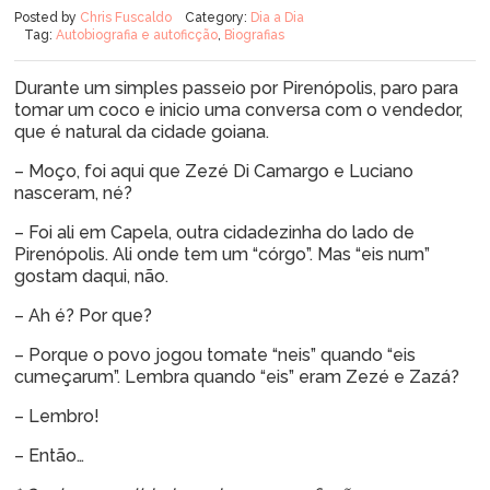
Posted by
Chris Fuscaldo
Category:
Dia a Dia
Tag:
Autobiografia e autoficção
,
Biografias
Durante um simples passeio por Pirenópolis, paro para
tomar um coco e inicio uma conversa com o vendedor,
que é natural da cidade goiana.
– Moço, foi aqui que Zezé Di Camargo e Luciano
nasceram, né?
– Foi ali em Capela, outra cidadezinha do lado de
Pirenópolis. Ali onde tem um “córgo”. Mas “eis num”
gostam daqui, não.
– Ah é? Por que?
– Porque o povo jogou tomate “neis” quando “eis
cumeçarum”. Lembra quando “eis” eram Zezé e Zazá?
– Lembro!
– Então…