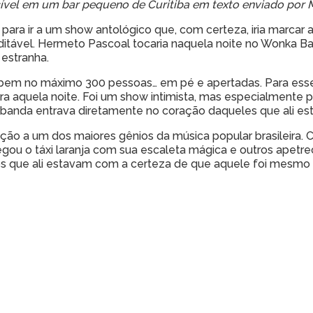
ível em um bar pequeno de Curitiba em texto enviado por 
a ir a um show antológico que, com certeza, iria marcar a hi
editável. Hermeto Pascoal tocaria naquela noite no Wonka B
 estranha.
cabem no máximo 300 pessoas… em pé e apertadas. Para ess
ara aquela noite. Foi um show intimista, mas especialmente 
 banda entrava diretamente no coração daqueles que ali es
ção a um dos maiores gênios da música popular brasileira. 
ou o táxi laranja com sua escaleta mágica e outros apetre
o os que ali estavam com a certeza de que aquele foi mesmo