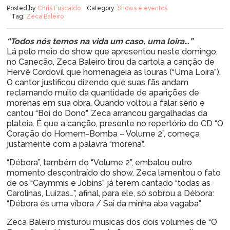
Posted by
Chris Fuscaldo
Category:
Shows e eventos
Tag:
Zeca Baleiro
“Todos nós temos na vida um caso, uma loira…”
Lá pelo meio do show que apresentou neste domingo,
no Canecão, Zeca Baleiro tirou da cartola a canção de
Hervê Cordovil que homenageia as louras (“Uma Loira”).
O cantor justificou dizendo que suas fãs andam
reclamando muito da quantidade de aparições de
morenas em sua obra. Quando voltou a falar sério e
cantou “Boi do Dono”, Zeca arrancou gargalhadas da
plateia. É que a canção, presente no repertório do CD “O
Coração do Homem-Bomba – Volume 2”, começa
justamente com a palavra “morena”.
“Débora”, também do “Volume 2”, embalou outro
momento descontraído do show. Zeca lamentou o fato
de os “Caymmis e Jobins” já terem cantado “todas as
Carolinas, Luizas…”, afinal, para ele, só sobrou a Débora:
“Débora és uma víbora / Sai da minha aba vagaba”.
Zeca Baleiro misturou músicas dos dois volumes de “O