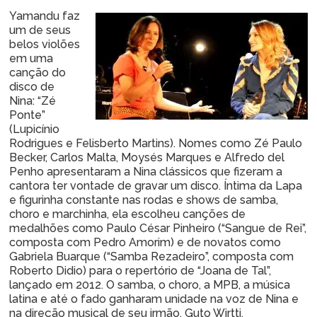
Yamandu faz
um de seus
belos violões
em uma
canção do
disco de
Nina: “Zé
Ponte”
(Lupicínio
Rodrigues e Felisberto Martins). Nomes como Zé Paulo
Becker, Carlos Malta, Moysés Marques e Alfredo del
Penho apresentaram a Nina clássicos que fizeram a
cantora ter vontade de gravar um disco. Íntima da Lapa
e figurinha constante nas rodas e shows de samba,
choro e marchinha, ela escolheu canções de
medalhões como Paulo César Pinheiro (“Sangue de Rei”,
composta com Pedro Amorim) e de novatos como
Gabriela Buarque (“Samba Rezadeiro”, composta com
Roberto Didio) para o repertório de “Joana de Tal”,
lançado em 2012. O samba, o choro, a MPB, a música
latina e até o fado ganharam unidade na voz de Nina e
na direção musical de seu irmão, Guto Wirtti.