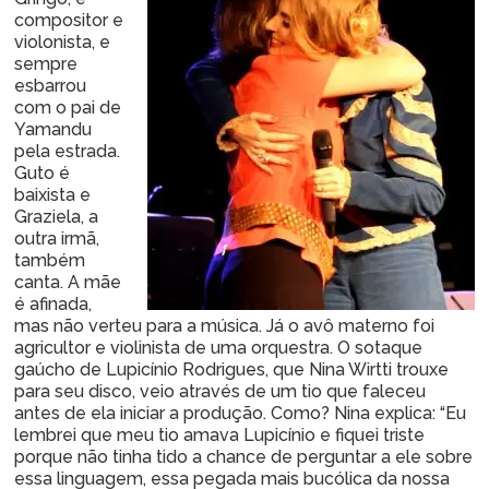
compositor e
violonista, e
sempre
esbarrou
com o pai de
Yamandu
pela estrada.
Guto é
baixista e
Graziela, a
outra irmã,
também
canta. A mãe
é afinada,
mas não verteu para a música. Já o avô materno foi
agricultor e violinista de uma orquestra. O sotaque
gaúcho de Lupicínio Rodrigues, que Nina Wirtti trouxe
para seu disco, veio através de um tio que faleceu
antes de ela iniciar a produção. Como? Nina explica: “Eu
lembrei que meu tio amava Lupicínio e fiquei triste
porque não tinha tido a chance de perguntar a ele sobre
essa linguagem, essa pegada mais bucólica da nossa