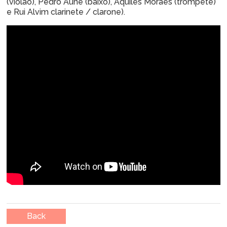
(violão), Pedro Aune (baixo), Aquiles Moraes (trompete)
e Rui Alvim clarinete / clarone).
Back