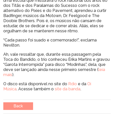
uma escola que misturava o rock nacional dos anos 80
dos Titãs e dos Paralamas do Sucesso com o rock
alternativo do Pixies e do Pavement, aprendeu a curtir
Badfinger, músicos da Motown, Dr. Feelgood e The
Doobie Brothers. Pois é, os músicos não cansam de
estudar, de se dedicar e de correr atrás. Aliás, eles se
orgulham de se manterem nesse ritmo.
“Cada passo foi suado e comemorado!”, exclama
Nevilton.
Ah, vale ressaltar que, durante essa passagem pela
Toca do Bandido, o trio conheceu Érika Martins e gravou
“Garota Interrompida” para disco “Modinhas”, dela, que
deve ser lançado ainda nesse primeiro semestre (
leia
mais
).
O disco está disponível no site do
Rdio
e da
Oi
Música
. Acesse também o
site da banda
.
Back