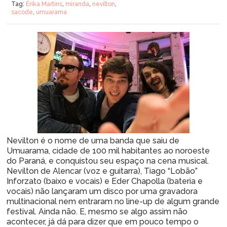
Tag:
Érika Martins
,
miranda
,
nevilton
,
sacode
,
umuarama
Nevilton é o nome de uma banda que saiu de
Umuarama, cidade de 100 mil habitantes ao noroeste
do Paraná, e conquistou seu espaço na cena musical.
Nevilton de Alencar (voz e guitarra), Tiago “Lobão”
Inforzato (baixo e vocais) e Eder Chapolla (bateria e
vocais) não lançaram um disco por uma gravadora
multinacional nem entraram no line-up de algum grande
festival. Ainda não. E, mesmo se algo assim não
acontecer, já dá para dizer que em pouco tempo o