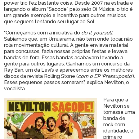
power trio fez bastante coisa. Desde 2007 na estrada e
lançando o álbum “Sacode” pelo selo Oi Música, o trio é
um grande exemplo e incentivo para outros músicos
que seguem tentando seu lugar ao Sol.
“Começamos com a iniciativa do
do it yourself
.
Sabíamos que, em Umuarama, não tem onde tocar, não
rola movimentação cultural. A gente enviava material
para concursos, fazia nossas próprias festas e levava
bandas de fora. Essas bandas acabavam levando a
gente para outros lugares. Ganhamos um concurso da
Ray Ban, um da Levi’s e aparecemos entre os melhores
discos da revista Rolling Stone (
com o EP ‘Pressuposto’
).
Esses pequenos passos somaram”, explica Nevilton, o
vocalista.
Para que a
Nevilton se
tornasse uma
banda de
rock com
identidade, o
primeiro