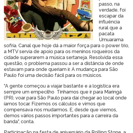
passo, na
verdade, foi
escapar da
influência
rural que a
pacata
Umuarama
sofria. Canal que hoje dá a maior força para o power trio,
a MTV servia de apoio para os meninos roqueiros da
cidade superarem a música sertaneja. Resolvida essa
questão, o problema passou a ser a distância de onde
estavam para onde queriam ir. A mudança para São
Paulo foi uma decisão fácil para os músicos.
“A gente começou a viajar bastante e a logística era
sempre um empecilho Tínhamos que ir para Maringá
(PR), voar para São Paulo para daí chegar ao local onde
íamos tocar. Fizemos os cálculos e vimos que
compensava nos mudarmos. E, desde que viemos,
demos vários passos importantes para a carreira da
banda”, conta.
Participação na festa de aniversário da Rolling Stone, a