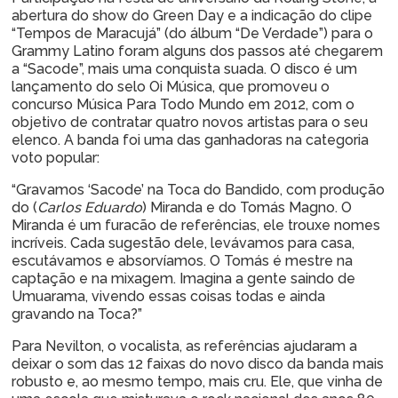
abertura do show do Green Day e a indicação do clipe
“Tempos de Maracujá” (do álbum “De Verdade”) para o
Grammy Latino foram alguns dos passos até chegarem
a “Sacode”, mais uma conquista suada. O disco é um
lançamento do selo Oi Música, que promoveu o
concurso Música Para Todo Mundo em 2012, com o
objetivo de contratar quatro novos artistas para o seu
elenco. A banda foi uma das ganhadoras na categoria
voto popular:
“Gravamos ‘Sacode’ na Toca do Bandido, com produção
do (
Carlos Eduardo
) Miranda e do Tomás Magno. O
Miranda é um furacão de referências, ele trouxe nomes
incríveis. Cada sugestão dele, levávamos para casa,
escutávamos e absorvíamos. O Tomás é mestre na
captação e na mixagem. Imagina a gente saindo de
Umuarama, vivendo essas coisas todas e ainda
gravando na Toca?”
Para Nevilton, o vocalista, as referências ajudaram a
deixar o som das 12 faixas do novo disco da banda mais
robusto e, ao mesmo tempo, mais cru. Ele, que vinha de