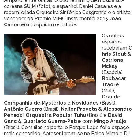
Amparo, entre outras. O duo feminino de música sul-
coreana
SU:M
(foto), o espanhol Daniel Casares e a
recém-criada Orquestra Sinfônica Cesgranrio e o artista
vencedor do Prêmio MIMO Instrumental 2015
João
Camarero
ocuparam os altares.
Os outros
espaços
receberam
C
hris Stout &
Catriona
Mckay
(Escócia),
Boubacar
Traoré
(Mali),
Grande
Companhia de Mystérios e Novidades
(Brasil),
Antônio Guerra
(Brasil),
Nailor Proveta
& Alessandro
Penezzi
,
Orquestra Popular Tuhu
(Brasil) e
David
Ganc
& Quarteto Guerra-Peixe
com
Mingo Araújo
(Brasil). Com filas na porta, o Parque Lage foi o espaço
mais concorrido. Apresentaram-se no Palco Mimo o DJ