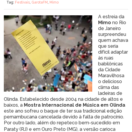
Tag:
Festivais
,
GarotaFM
,
Mimo
A estreia da
Mimo
no Rio
de Janeiro
surpreendeu
quem achava
que seria
difícil adaptar
às ruas
babilônicas
da Cidade
Maravilhosa
o delicioso
clima das
ladeiras de
Olinda. Estabelecido desde 2004 na cidade de altos e
baixos, a
Mostra Internacional de Música em Olinda
este ano sofreu o baque de ter sua tradicional edição
pernambucana cancelada devido à falta de patrocínio.
Por outro lado, além do repeteco bem-sucedido em
Paraty (RJ) e em
Ouro Preto (MG), a versão carioca