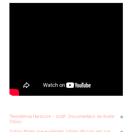
"Resistência Hardcore – 2018": Documentário de André
Tótors
Outros filmes que auxiliaram Julliany Mucury em sua