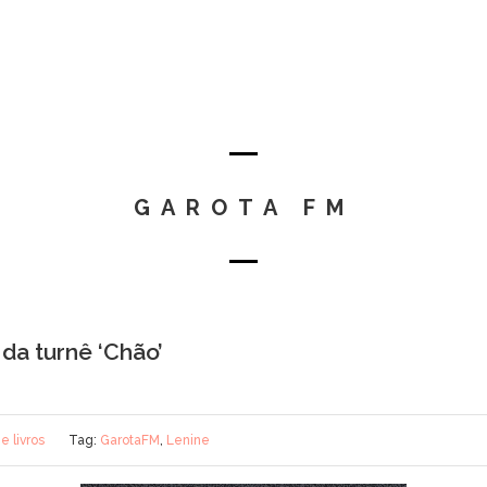
GAROTA FM
da turnê ‘Chão’
e livros
Tag:
GarotaFM
,
Lenine