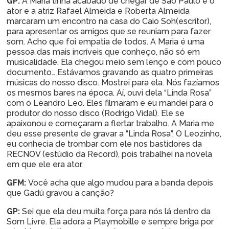
GP:
A Maria tinha acabado de chegar de São Paulo e o
ator e a atriz Rafael Almeida e Roberta Almeida
marcaram um encontro na casa do Caio Soh(escritor),
para apresentar os amigos que se reuniam para fazer
som. Acho que foi empatia de todos. A Maria é uma
pessoa das mais incríveis que conheço, não só em
musicalidade. Ela chegou meio sem lenço e com pouco
documento… Estávamos gravando as quatro primeiras
músicas do nosso disco. Mostrei para ela. Nós fazíamos
os mesmos bares na época. Aí, ouvi dela “Linda Rosa”
com o Leandro Leo. Eles filmaram e eu mandei para o
produtor do nosso disco (Rodrigo Vidal). Ele se
apaixonou e começaram a flertar trabalho. A Maria me
deu esse presente de gravar a “Linda Rosa”. O Leozinho,
eu conhecia de trombar com ele nos bastidores da
RECNOV (estúdio da Record), pois trabalhei na novela
em que ele era ator.
GFM:
Você acha que algo mudou para a banda depois
que Gadú gravou a canção?
GP:
Sei que ela deu muita força para nós lá dentro da
Som Livre. Ela adora a Playmobille e sempre briga por