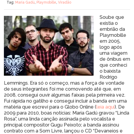
Tag:
Maria Gadú
,
Playmobille
,
Viradão
Soube que
existia o
embrião da
Playmobille
em 2005,
logo após
uma viagem
de ônibus em
que conheci
o baixista
Rodrigo
Lemmings. Era só o começo, mas a força de vontade
de seus integrantes foi me comovendo até que, em
2008, consegui ouvir algumas faixas pela primeira vez.
Fui rápida no gatilho e consegui incluir a banda em uma
matéria que escrevi para o Globo Online (
leia aqui
). De
2009 para 2010, boas notícias: Maria Gadú gravou “Linda
Rosa”, uma linda canção assinada pelo vocalista e
principal compositor Gugu Peixoto; a banda assinou
contrato com a Som Livre, lançou o CD “Devaneios e