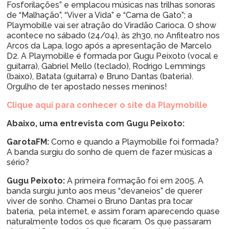
Fosforilações” e emplacou músicas nas trilhas sonoras
de “Malhação”, “Viver a Vida” e “Cama de Gato”; a
Playmobille vai ser atração do Viradão Carioca. O show
acontece no sábado (24/04), às 2h30, no Anfiteatro nos
Arcos da Lapa, logo após a apresentação de Marcelo
D2. A Playmobille é formada por Gugu Peixoto (vocal e
guitarra), Gabriel Mello (teclado), Rodrigo Lemmings
(baixo), Batata (guitarra) e Bruno Dantas (bateria).
Orgulho de ter apostado nesses meninos!
Clique aqui para conhecer o site da Playmobille
Abaixo, uma entrevista com Gugu Peixoto:
GarotaFM:
Como e quando a Playmobille foi formada?
A banda surgiu do sonho de quem de fazer músicas a
sério?
Gugu Peixoto:
A primeira formação foi em 2005. A
banda surgiu junto aos meus “devaneios” de querer
viver de sonho. Chamei o Bruno Dantas pra tocar
bateria, pela internet, e assim foram aparecendo quase
naturalmente todos os que ficaram. Os que passaram