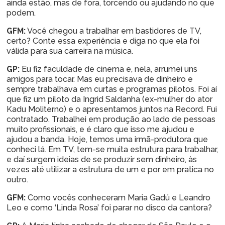
ainda estão, mas de fora, torcendo ou ajudando no que
podem.
GFM:
Você chegou a trabalhar em bastidores de TV,
certo? Conte essa experiência e diga no que ela foi
válida para sua carreira na música.
GP:
Eu fiz faculdade de cinema e, nela, arrumei uns
amigos para tocar. Mas eu precisava de dinheiro e
sempre trabalhava em curtas e programas pilotos. Foi aí
que fiz um piloto da Ingrid Saldanha (ex-mulher do ator
Kadu Moliterno) e o apresentamos juntos na Record. Fui
contratado. Trabalhei em produção ao lado de pessoas
muito profissionais, e é claro que isso me ajudou e
ajudou a banda. Hoje, temos uma irmã-produtora que
conheci lá. Em TV, tem-se muita estrutura para trabalhar,
e daí surgem ideias de se produzir sem dinheiro, às
vezes até utilizar a estrutura de um e por em pratica no
outro.
GFM:
Como vocês conheceram Maria Gadú e Leandro
Leo e como ‘Linda Rosa’ foi parar no disco da cantora?