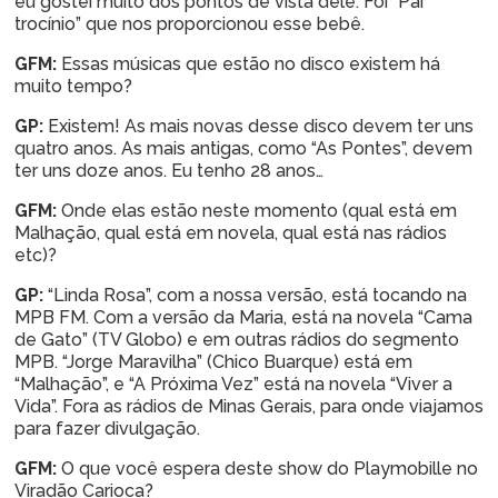
eu gostei muito dos pontos de vista dele. Foi “Pai
trocínio” que nos proporcionou esse bebê.
GFM:
Essas músicas que estão no disco existem há
muito tempo?
GP:
Existem! As mais novas desse disco devem ter uns
quatro anos. As mais antigas, como “As Pontes”, devem
ter uns doze anos. Eu tenho 28 anos…
GFM:
Onde elas estão neste momento (qual está em
Malhação, qual está em novela, qual está nas rádios
etc)?
GP:
“Linda Rosa”, com a nossa versão, está tocando na
MPB FM. Com a versão da Maria, está na novela “Cama
de Gato” (TV Globo) e em outras rádios do segmento
MPB. “Jorge Maravilha” (Chico Buarque) está em
“Malhação”, e “A Próxima Vez” está na novela “Viver a
Vida”. Fora as rádios de Minas Gerais, para onde viajamos
para fazer divulgação.
GFM:
O que você espera deste show do Playmobille no
Viradão Carioca?