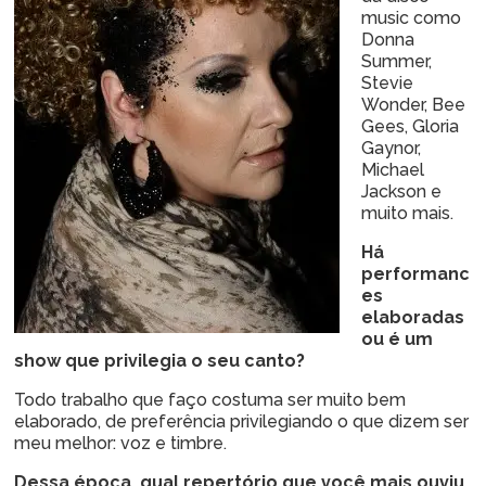
music como
Donna
Summer,
Stevie
Wonder, Bee
Gees, Gloria
Gaynor,
Michael
Jackson e
muito mais.
Há
performanc
es
elaboradas
ou é um
show que privilegia o seu canto?
Todo trabalho que faço costuma ser muito bem
elaborado, de preferência privilegiando o que dizem ser
meu melhor: voz e timbre.
Dessa época, qual repertório que você mais ouviu