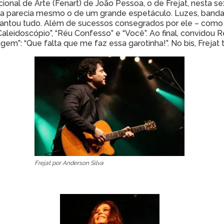
nal de Arte (Fenart) de João Pessoa, o de Frejat, nesta se
ma parecia mesmo o de um grande espetáculo. Luzes, banda 
cantou tudo. Além de sucessos consegrados por ele – como
aleidoscópio”, “Réu Confesso” e “Você”. Ao final, convidou 
em”: “Que falta que me faz essa garotinha!”. No bis, Frejat 
Frejat por Anderson Silva