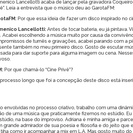
enico Lancellotti acaba de lançar pela gravadora Coqueiro V
vê”. Leia a entrevista que o músico deu ao GarotaFM:
rotaFM:
Por que essa ideia de fazer um disco inspirado no 
enico Lancellotti:
Antes de tocar bateria, eu já pintava.
. Acabei escolhendo a música muito por causa da convivên
promissos de turnês e gravações, acabei parando com a pint
sente também no meu primeiro disco. Gosto de escutar músi
sada para dar suporte para alguma imagem ou cena. Nesses
voso.
M:
Por que chamá-lo “Cine Privê”?
rocesso longo que foi a concepção deste disco está inser
 envolvidas no processo criativo, trabalho com uma dinâmi
ão de uma música que praticamente fizemos no estúdio. Eu ti
túdio, na base do improviso. Adriana é minha amiga e parce
rande admirador de sua poesia e filosofia e do jeito que e
ão tiha como ir acompanhar a mix em L.A. Mas gosto muito d