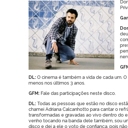
Dom
Pri
Ga
Dom
deu
com
pre
pen
ner
GF
DL:
O cinema é também a vida de cada um. O p
menos nos últimos 3 anos.
GFM:
Fale das participações neste disco.
DL:
Todas as pessoas que estão no disco estão
chamei Adriana Calcanhotto para cantar o refr
transformadas e gravadas ao vivo dentro do es
venho tocando na banda dele também, sou um g
disco e dei a ele o voto de confiança, pois n