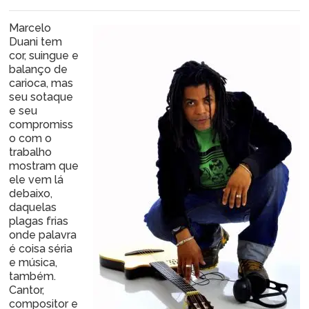
Marcelo
Duani tem
cor, suingue e
balanço de
carioca, mas
seu sotaque
e seu
compromiss
o com o
trabalho
mostram que
ele vem lá
debaixo,
daquelas
plagas frias
onde palavra
é coisa séria
e música,
também.
Cantor,
compositor e