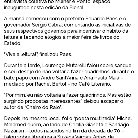
entrevista coletiva no Mulher e Ponto, espaço
inaugurado nesta edição da Bienal.
A manhã começou com o prefeito Eduardo Paes e o
governador Sérgio Cabral comentando as iniciativas de
seus respectivos governos para incentivar o hábito da
leitura e tecendo elogios à maior feira de livros do
Estado.
“Viva a leitura!”, finalizou Paes.
Durante a tarde, Lourenço Mutarelli falou sobre sangue
e seu desejo de não voltar a fazer quadrinhos, durante o
bate papo com André Sant’Anna e Ana Paula Maia –
mediado por Rachel Bertol – no Café Literário.
“Por mim, eu não voltaria a fazer quadrinhos. Mas estão
surgindo propostas interessantes”, deixou escapar o
autor de “Cheiro do Ralo”.
Depois, no mesmo local, foi o “poeta multimídia” Michel
Melamed quem, ao lado de Cecília Gianetti e Santiago
Nazarian – todos nascidos no fim da década de 70 –
falou sobre literatura a Suzana Vargas. Antes de