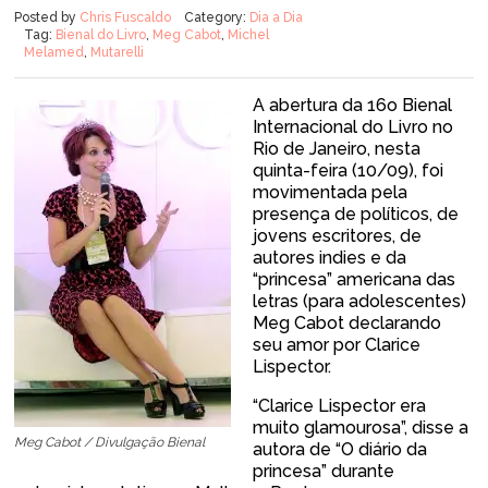
Posted by
Chris Fuscaldo
Category:
Dia a Dia
Tag:
Bienal do Livro
,
Meg Cabot
,
Michel
Melamed
,
Mutarelli
A abertura da 16o Bienal
Internacional do Livro no
Rio de Janeiro, nesta
quinta-feira (10/09), foi
movimentada pela
presença de políticos, de
jovens escritores, de
autores indies e da
“princesa” americana das
letras (para adolescentes)
Meg Cabot declarando
seu amor por Clarice
Lispector.
“Clarice Lispector era
muito glamourosa”, disse a
Meg Cabot / Divulgação Bienal
autora de “O diário da
princesa” durante