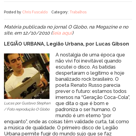
Posted by
Chris Fuscaldo
Category:
Trabalhos
Matéria publicada no jornal O Globo, na Megazine e no
site, em 12/10/2010 (
leia aqui
)
LEGIÃO URBANA, Legião Urbana, por Lucas Gibson
A nostalgia de uma época que
não vivi foi inevitável quando
escutei o disco. As batidas
despertaram o legítimo e hoje
banalizado rock brasileiro. O
poeta Renato Russo parecia
prever o futuro: estamos todos
imersos na “Geração Coca-Cola”,
que dita o que é bom e
Lucas por Gustavo Stephan
padroniza o ser humano. O
/ Foto reprodução O Globo
mundo é um eterno “por
enquanto”, onde as coisas têm validade curta, tal como
a música de qualidade. O primeiro disco de Legião
Urbana permite fugir do mundo sujo que se faz