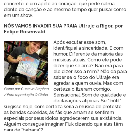
concreto: é um apelo ao coração, que pede calma
diante da canção e ao mesmo tempo quer pulsar como
em um show.
NÓS VAMOS INVADIR SUA PRAIA Ultraje a Rigor, por
Felipe Rosenvald
Após escutar esse som,
identifiquei a sinceridade. E com
humor. Diferente da maioria das
músicas atuais. Como ele pode
dizer que se ama? Não era para
ele dizer isso a mim? Não dá para
saber se o foco do Ultraje era
agradar a quem ouvia. Mas com
certeza o fizeram comigo.
Felipe por Gustavo Stephan
Sensacional. Som de qualidade e
/ Foto reprodução O Globo
declarações atípicas. Se “Inútil”
surgisse hoje, com certeza seria a música de protesto
às bandas coloridas, às fãs que amam se sentirem
especiais por seus ídolos agradecerem sua existência.
Alguém consegue imaginar Fiuk dizendo que elas têm
cara de “babaca”?