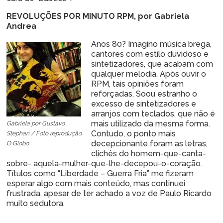
REVOLUÇÕES POR MINUTO RPM, por Gabriela
Andrea
Anos 80? Imagino música brega,
cantores com estilo duvidoso e
sintetizadores, que acabam com
qualquer melodia. Após ouvir o
RPM, tais opiniões foram
reforçadas. Soou estranho o
excesso de sintetizadores e
arranjos com teclados, que não é
mais utilizado da mesma forma.
Gabriela por Gustavo
Contudo, o ponto mais
Stephan / Foto reprodução
decepcionante foram as letras,
O Globo
clichês do homem-que-canta-
sobre- aquela-mulher-que-lhe-decepou-o-coração.
Títulos como “Liberdade – Guerra Fria” me fizeram
esperar algo com mais conteúdo, mas continuei
frustrada, apesar de ter achado a voz de Paulo Ricardo
muito sedutora.