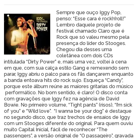
Sempre que ouço Iggy Pop,
penso: “Esse cara é rock’n’roll!”
Lembro daquele projeto de
festival chamado Claro que é
Rock que só valeu mesmo pela
presença do líder do Stooges.
Chegou dia desses uma
coletânea com dois CDs
intitulada “Dirty Power” e, mais uma vez, voltei à cena
em que, com sua calça estilo Gang e remexendo sem
parar, Iggy abriu o palco para os fãs dançarem enquanto
a banda entoava hits do rock sujo. Esqueça “Candy”,
porque este álbum reúne as maiores gritarias do músico
performático. No bom sentido, é claro! O disco conta
com gravações que Iggy fez na agência de David
Bowie. No primeiro volume, “Tight pants” (risos), “I’m sick
of you” e “Wild love”. “I wanna be your dog” é destaque
no segundo disco, que traz trechos de ensaios de Iggy
com um Stooges diferente do original. Para quem ouviu
muito Capital Inicial, fácil de reconhecer “The
passengers”, a versão original de “O passageiro”, gravada