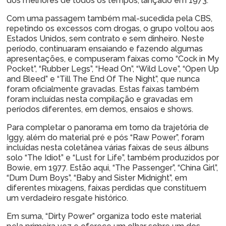
dos melhores de todos os tempos, lançado em 1973.
Com uma passagem também mal-sucedida pela CBS,
repetindo os excessos com drogas, o grupo voltou aos
Estados Unidos, sem contrato e sem dinheiro. Neste
período, continuaram ensaiando e fazendo algumas
apresentações, e compuseram faixas como “Cock in My
Pocket”, “Rubber Legs”, “Head On”, “Wild Love”, “Open Up
and Bleed” e “Till The End Of The Night”, que nunca
foram oficialmente gravadas. Estas faixas também
foram incluídas nesta compilação e gravadas em
períodos diferentes, em demos, ensaios e shows.
Para completar o panorama em torno da trajetória de
Iggy, além do material pré e pós “Raw Power”, foram
incluídas nesta coletânea várias faixas de seus álbuns
solo “The Idiot” e “Lust for Life”, também produzidos por
Bowie, em 1977. Estão aqui, “The Passenger”, “China Girl”,
“Dum Dum Boys”, “Baby and Sister Midnight”, em
diferentes mixagens, faixas perdidas que constituem
um verdadeiro resgate histórico.
Em suma, “Dirty Power” organiza todo este material