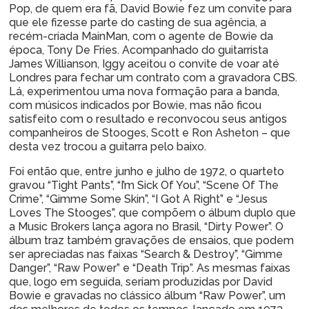
Pop, de quem era fã, David Bowie fez um convite para
que ele fizesse parte do casting de sua agência, a
recém-criada MainMan, com o agente de Bowie da
época, Tony De Fries. Acompanhado do guitarrista
James Willianson, Iggy aceitou o convite de voar até
Londres para fechar um contrato com a gravadora CBS.
Lá, experimentou uma nova formação para a banda,
com músicos indicados por Bowie, mas não ficou
satisfeito com o resultado e reconvocou seus antigos
companheiros de Stooges, Scott e Ron Asheton – que
desta vez trocou a guitarra pelo baixo.
Foi então que, entre junho e julho de 1972, o quarteto
gravou “Tight Pants”, “I’m Sick Of You”, “Scene Of The
Crime”, “Gimme Some Skin”, “I Got A Right” e “Jesus
Loves The Stooges”, que compõem o álbum duplo que
a Music Brokers lança agora no Brasil, “Dirty Power”. O
álbum traz também gravações de ensaios, que podem
ser apreciadas nas faixas “Search & Destroy”, “Gimme
Danger”, “Raw Power” e “Death Trip”. As mesmas faixas
que, logo em seguida, seriam produzidas por David
Bowie e gravadas no clássico álbum “Raw Power”, um