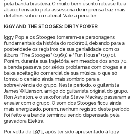
pela banda brasileira. O muito bem escrito release (leia
abaixo) enviado pela assessoria de imprensa traz mais
detalhes sobre o material. Vale a pena ler:
IGGY AND THE STOOGES: DIRTY POWER
Iggy Pop e os Stooges tornaram-se personagens
fundamentais da história do rock’n’roll, deixando para a
posteridade os registros de sua genialidade com os
álbuns “The Stooges” (1969) e “Fun House” (1970).
Porém, durante sua trajetória, em meados dos anos 70,
a banda passava por sérios problemas com drogas e a
baixa aceitação comercial de sua música, o que só
tornou o cenário ainda mais sombrio para a
sobrevivência do grupo. Neste período, o guitarrista
James Willianson, amigo do guitarrista original do grupo,
Ron Asheton, e o saxofonista Steve Mackay, passaram a
ensaiar com o grupo. O som dos Stooges ficou ainda
mais energizado, porém, nenhum registro deste período
foi feito e a banda terminou sendo dispensada pela
gravadora Elektra.
Por volta de 1971, após ter sido apresentado à Iggy