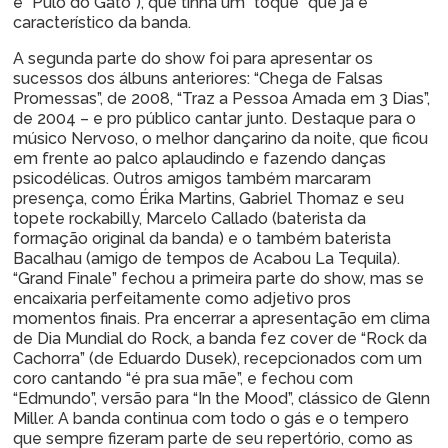
e “Pulo do Gato”), que tinha um “toque” que já é
característico da banda.
A segunda parte do show foi para apresentar os
sucessos dos álbuns anteriores: “Chega de Falsas
Promessas”, de 2008, “Traz a Pessoa Amada em 3 Dias”,
de 2004 – e pro público cantar junto. Destaque para o
músico Nervoso, o melhor dançarino da noite, que ficou
em frente ao palco aplaudindo e fazendo danças
psicodélicas. Outros amigos também marcaram
presença, como Érika Martins, Gabriel Thomaz e seu
topete rockabilly, Marcelo Callado (baterista da
formação original da banda) e o também baterista
Bacalhau (amigo de tempos de Acabou La Tequila).
“Grand Finale” fechou a primeira parte do show, mas se
encaixaria perfeitamente como adjetivo pros
momentos finais. Pra encerrar a apresentação em clima
de Dia Mundial do Rock, a banda fez cover de “Rock da
Cachorra” (de Eduardo Dusek), recepcionados com um
coro cantando “é pra sua mãe”, e fechou com
“Edmundo”, versão para “In the Mood”, clássico de Glenn
Miller. A banda continua com todo o gás e o tempero
que sempre fizeram parte de seu repertório, como as