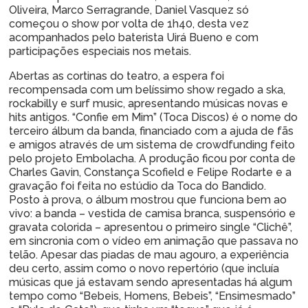
Oliveira, Marco Serragrande, Daniel Vasquez só
começou o show por volta de 1h40, desta vez
acompanhados pelo baterista Uirá Bueno e com
participações especiais nos metais.
Abertas as cortinas do teatro, a espera foi
recompensada com um belíssimo show regado a ska,
rockabilly e surf music, apresentando músicas novas e
hits antigos. “Confie em Mim” (Toca Discos) é o nome do
terceiro álbum da banda, financiado com a ajuda de fãs
e amigos através de um sistema de crowdfunding feito
pelo projeto Embolacha. A produção ficou por conta de
Charles Gavin, Constança Scofield e Felipe Rodarte e a
gravação foi feita no estúdio da Toca do Bandido.
Posto à prova, o álbum mostrou que funciona bem ao
vivo: a banda – vestida de camisa branca, suspensório e
gravata colorida – apresentou o primeiro single “Clichê”,
em sincronia com o vídeo em animação que passava no
telão. Apesar das piadas de mau agouro, a experiência
deu certo, assim como o novo repertório (que incluía
músicas que já estavam sendo apresentadas há algum
tempo como “Bebeis, Homens, Bebeis”, “Ensimesmado”