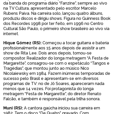
da banda do programa diário “Fanzine”, sempre ao vivo
na TV Cultura, apresentado pelo escritor Marcelo
Rubens Paiva. Na carreira solo, lançou quatro álbuns,
produziu discos e dirigiu shows. Figura no Guinness Book
dos Recordes 1998 por ter feito, em 1996 no Centro
Cultural São Paulo, o primeiro show brasileiro ao vivo via
internet.
Hique Gómez (RS):
Começou a tocar guitarra e bateria
profissionalmente aos 15 anos depois de assistir a um
show de Rita Lee. Dois anos depois, tornou-se
compositor. Realizador do longa metragem “A Festa de
Margarette”, consagrou-se com o espetáculo “Tangos e
Tragédias”, que montou junto ao músico Nico
Nicolaiewsky em 1984. Fazem inúmeras temporadas de
sucesso pelo Brasil e apresentam-se em diversos
programas de TV: no de Jô Soares, apareceram nada
menos que 14 vezes. Foi protagonista do longa
metragem “Festa de Margarette”, do diretor Renato
Falcão, e também é responsável pela trilha sonora.
Muni (RS):
A cantora gaúcha iniciou sua carreira em
1982. Tem o disco “De Quatro” gravado. Com