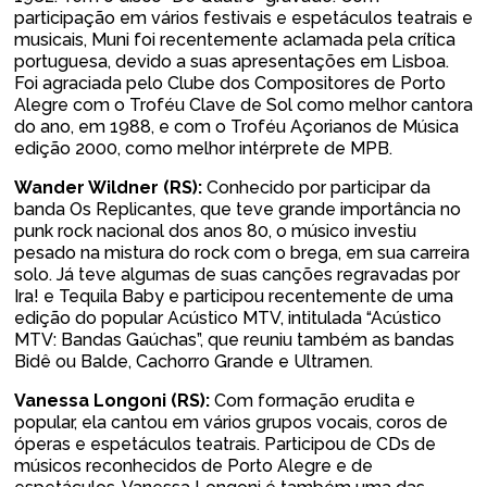
participação em vários festivais e espetáculos teatrais e
musicais, Muni foi recentemente aclamada pela crítica
portuguesa, devido a suas apresentações em Lisboa.
Foi agraciada pelo Clube dos Compositores de Porto
Alegre com o Troféu Clave de Sol como melhor cantora
do ano, em 1988, e com o Troféu Açorianos de Música
edição 2000, como melhor intérprete de MPB.
Wander Wildner (RS):
Conhecido por participar da
banda Os Replicantes, que teve grande importância no
punk rock nacional dos anos 80, o músico investiu
pesado na mistura do rock com o brega, em sua carreira
solo. Já teve algumas de suas canções regravadas por
Ira! e Tequila Baby e participou recentemente de uma
edição do popular Acústico MTV, intitulada “Acústico
MTV: Bandas Gaúchas”, que reuniu também as bandas
Bidê ou Balde, Cachorro Grande e Ultramen.
Vanessa Longoni (RS):
Com formação erudita e
popular, ela cantou em vários grupos vocais, coros de
óperas e espetáculos teatrais. Participou de CDs de
músicos reconhecidos de Porto Alegre e de