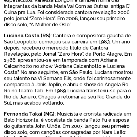
espetáculos. Vanessa Longoni é também uma das
integrantes da banda Maria Vai Com as Outras, antiga D’
Quina pra Lua. Foi considerada cantora revelação 2006
pelo jornal “Zero Hora”. Em 2008, lançou seu primeiro
disco solo, “A Mulher de Oslo”.
Luciana Costa (RS):
Cantora e compositora gaúcha de
São Leopoldo, começou sua carreira em 1983. Um ano
depois, recebeu o merecido título de Cantora
Revelação, pelo Jornal “Zero Hora”, de Porto Alegre. Em
1986, apresentou-se em temporada com Adriana
Calcanhotto no show “Adriana Calcanhotto e Luciana
Costa”. No ano seguinte, em São Paulo, Luciana mostrou
seu talento na VI Semana Elis, onde foi carinhosamente
comparada à Janis Joplin, e abriu o show de Angela Ro
Ro no teatro Taíb. Em 1989 Luciana transferiu-se para o
Rio de Janeiro. Chegou a retornar ao seu Rio Grande do
Sul, mas acabou voltando.
Fernanda Takai (MG):
Musicista e cronista radicada em
Belo Horizonte, é vocalista da banda Pato Fu e esposa
do guitarrista John Ulhôa. Em 2007, lançou seu primeiro
disco solo, com canções consagradas por Nara Leão: