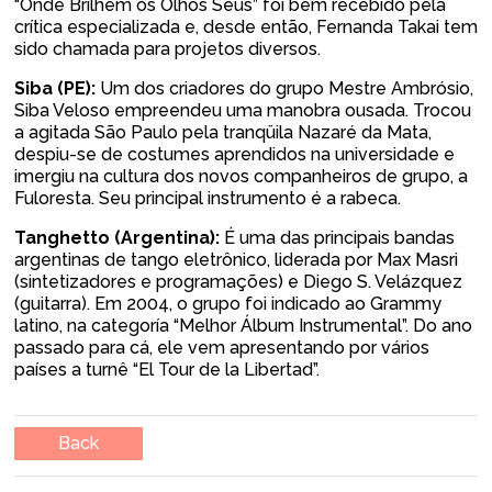
“Onde Brilhem os Olhos Seus” foi bem recebido pela
crítica especializada e, desde então, Fernanda Takai tem
sido chamada para projetos diversos.
Siba (PE):
Um dos criadores do grupo Mestre Ambrósio,
Siba Veloso empreendeu uma manobra ousada. Trocou
a agitada São Paulo pela tranqüila Nazaré da Mata,
despiu-se de costumes aprendidos na universidade e
imergiu na cultura dos novos companheiros de grupo, a
Fuloresta. Seu principal instrumento é a rabeca.
Tanghetto (Argentina):
É uma das principais bandas
argentinas de tango eletrônico, liderada por Max Masri
(sintetizadores e programações) e Diego S. Velázquez
(guitarra). Em 2004, o grupo foi indicado ao Grammy
latino, na categoría “Melhor Álbum Instrumental”. Do ano
passado para cá, ele vem apresentando por vários
países a turnê “El Tour de la Libertad”.
Back