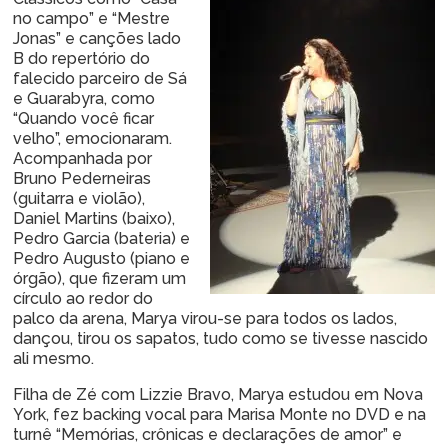
no campo” e “Mestre
Jonas” e canções lado
B do repertório do
falecido parceiro de Sá
e Guarabyra, como
“Quando você ficar
velho”, emocionaram.
Acompanhada por
Bruno Pederneiras
(guitarra e violão),
Daniel Martins (baixo),
Pedro Garcia (bateria) e
Pedro Augusto (piano e
órgão), que fizeram um
círculo ao redor do
palco da arena, Marya virou-se para todos os lados,
dançou, tirou os sapatos, tudo como se tivesse nascido
ali mesmo.
Filha de Zé com Lizzie Bravo, Marya estudou em Nova
York, fez backing vocal para Marisa Monte no DVD e na
turnê “Memórias, crônicas e declarações de amor” e